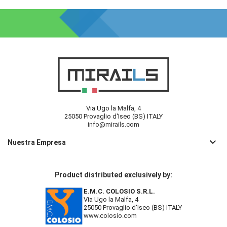
Via Ugo la Malfa, 4
25050 Provaglio d'Iseo (BS) ITALY
info@mirails.com
keyboard_arrow_down
Nuestra Empresa
Product distributed exclusively by:
E.M.C. COLOSIO S.R.L.
Via Ugo la Malfa, 4
25050 Provaglio d'Iseo (BS) ITALY
www.colosio.com