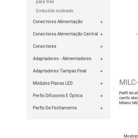
para trás
Embutido inclinado
Conectores Alimentação

Conectores Alimentação Central

Conectores

Adaptadores - Alimentadores

Adaptadores Tampas Final

MILC
Módulos Placas LED

Perfil de 
Perfis Difusores E Óptica

carrils el
Milano MI
Perfis De Fechamento

Mostran