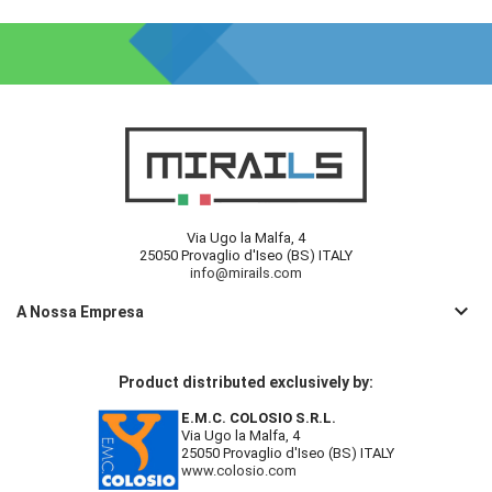
Via Ugo la Malfa, 4
25050 Provaglio d'Iseo (BS) ITALY
info@mirails.com
keyboard_arrow_down
A Nossa Empresa
Product distributed exclusively by:
E.M.C. COLOSIO S.R.L.
Via Ugo la Malfa, 4
25050 Provaglio d'Iseo (BS) ITALY
www.colosio.com