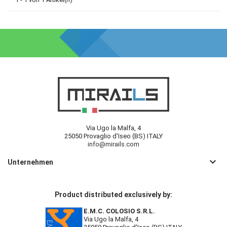
Via Ugo la Malfa, 4
25050 Provaglio d'Iseo (BS) ITALY
info@mirails.com
keyboard_arrow_down
Unternehmen
Product distributed exclusively by:
E.M.C. COLOSIO S.R.L.
Via Ugo la Malfa, 4