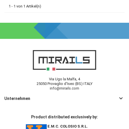
1 - 1 von 1 Artikel(n)
Via Ugo la Malfa, 4
25050 Provaglio d'Iseo (BS) ITALY
info@mirails.com
keyboard_arrow_down
Unternehmen
Product distributed exclusively by:
E.M.C. COLOSIO S.R.L.