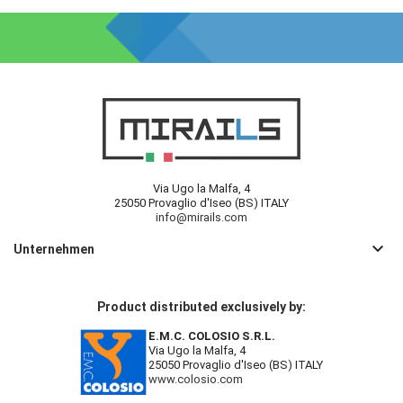
Via Ugo la Malfa, 4
25050 Provaglio d'Iseo (BS) ITALY
info@mirails.com
keyboard_arrow_down
Unternehmen
Product distributed exclusively by:
E.M.C. COLOSIO S.R.L.
Via Ugo la Malfa, 4
25050 Provaglio d'Iseo (BS) ITALY
www.colosio.com