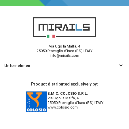
Via Ugo la Malfa, 4
25050 Provaglio d'Iseo (BS) ITALY
info@mirails.com
keyboard_arrow_down
Unternehmen
Product distributed exclusively by:
E.M.C. COLOSIO S.R.L.
Via Ugo la Malfa, 4
25050 Provaglio d'Iseo (BS) ITALY
www.colosio.com