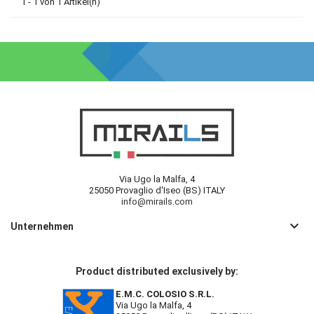
1 - 1 von 1 Artikel(n)
Via Ugo la Malfa, 4
25050 Provaglio d'Iseo (BS) ITALY
info@mirails.com
keyboard_arrow_down
Unternehmen
Product distributed exclusively by:
E.M.C. COLOSIO S.R.L.
Via Ugo la Malfa, 4