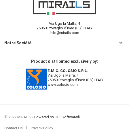
Via Ugo la Malfa, 4
25050 Provaglio d'Iseo (BS) ITALY
info@mirails.com
keyboard_arrow_down
Notre Société
Product distributed exclusively by:
E.M.C. COLOSIO S.R.L.
Via Ugo la Malfa, 4
25050 Provaglio d'Iseo (BS) ITALY
www.colosio.com
© 2022 MIRAILS -
Powered by UBLSoftware®
Contact Us
Privacy Policy