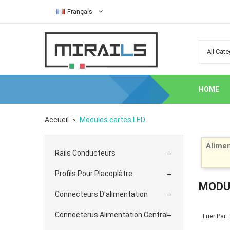
Français
HOME
Accueil
Modules cartes LED
Alimen
Rails Conducteurs

Profils Pour Placoplâtre

MODU
Connecteurs D'alimentation

Connecterus Alimentation Central

Trier Par :