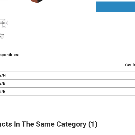
sponibles:
Coul
2/N
2/B
2/E
cts In The Same Category (1)