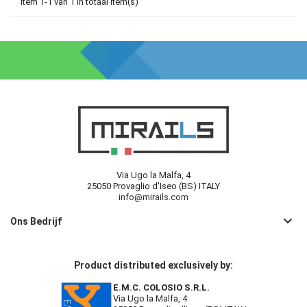
Item 1-1 van 1 in totaal item(s)
Via Ugo la Malfa, 4
25050 Provaglio d'Iseo (BS) ITALY
info@mirails.com
keyboard_arrow_down
Ons Bedrijf
Product distributed exclusively by:
E.M.C. COLOSIO S.R.L.
Via Ugo la Malfa, 4