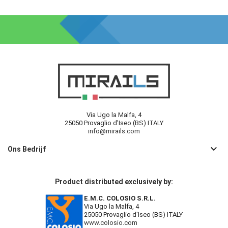
Via Ugo la Malfa, 4
25050 Provaglio d'Iseo (BS) ITALY
info@mirails.com
keyboard_arrow_down
Ons Bedrijf
Product distributed exclusively by:
E.M.C. COLOSIO S.R.L.
Via Ugo la Malfa, 4
25050 Provaglio d'Iseo (BS) ITALY
www.colosio.com