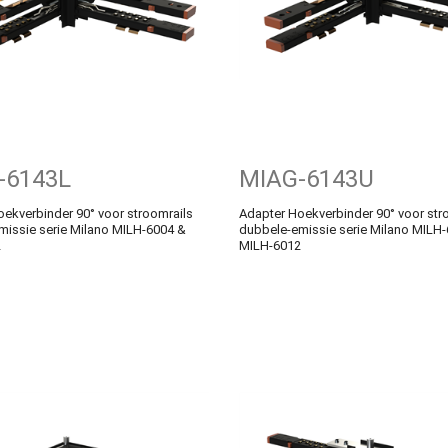
-6143L
MIAG-6143U
ekverbinder 90° voor stroomrails
Adapter Hoekverbinder 90° voor str
missie serie Milano MILH-6004 &
dubbele-emissie serie Milano MILH
2
MILH-6012