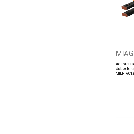
MIAG
Adapter Ho
dubbele-e
MILH-601