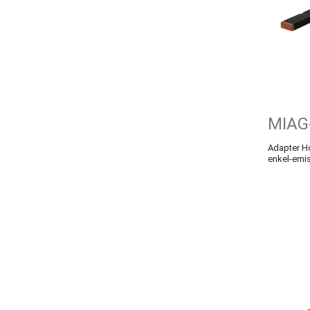
MIAG
Adapter Ho
enkel-emis