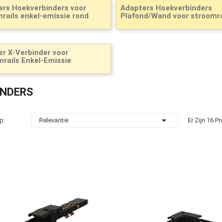
ers Hoekverbinders voor
Adapters Hoekverbinders
rails enkel-emissie rond
Plafond/Wand voor stroomrai
r X-Verbinder voor
rails Enkel-Emissie
INDERS

p:
Relevantie
Er Zijn 16 P