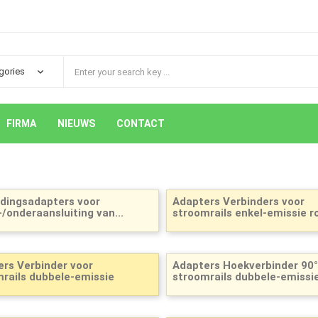
FIRMA
NIEUWS
CONTACT
dingsadapters voor
Adapters Verbinders voor
/onderaansluiting van...
stroomrails enkel-emissie r
rs Verbinder voor
Adapters Hoekverbinder 90°
rails dubbele-emissie
stroomrails dubbele-emissi