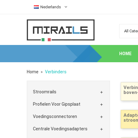
Nederlands
HOME
Home
Verbinders
Verbin
Stroomrails
boven-

Profielen Voor Gipsplaat

Adapte
Voedingsconnectoren

stroom
Centrale Voedingsadapters
