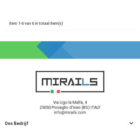
Item 1-6 van 6 in totaal item(s)
Via Ugo la Malfa, 4
25050 Provaglio d'Iseo (BS) ITALY
info@mirails.com
keyboard_arrow_down
Ons Bedrijf