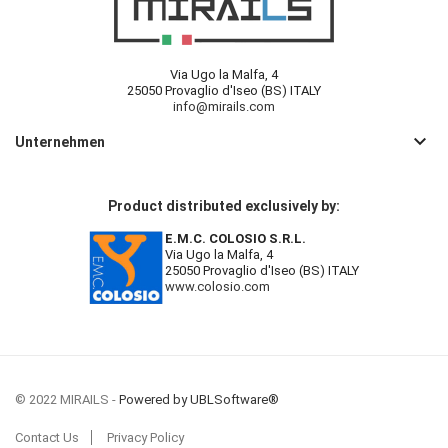
Via Ugo la Malfa, 4
25050 Provaglio d'Iseo (BS) ITALY
info@mirails.com
keyboard_arrow_down
Unternehmen
Product distributed exclusively by:
E.M.C. COLOSIO S.R.L.
Via Ugo la Malfa, 4
25050 Provaglio d'Iseo (BS) ITALY
www.colosio.com
© 2022 MIRAILS -
Powered by UBLSoftware®
Contact Us
Privacy Policy